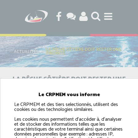
LA PÊCHE CÔTIÈRE DOIT RESTER UNE
ACTUALITÉS
›
PRIORITÉ
LA PÊCHE CÔTIÈRE DOIT RESTER UNE
PRIORITÉ
Le CRPMEM vous informe
Le CRPMEM et des tiers selectionnés, utilisent des
cookies ou des technologies similaires.
Les cookies nous permettent d'accéder à, d'analyser
et de stocker des informations telles que les
caractéristiques de votre terminal ainsi que certaines
Le CRPMEM de Normandie conteste cette décision et
données personnelles (par exemple : adresses IP,
estime que les considérants avancés ne remettent pas en