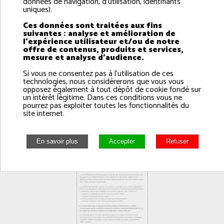
données de navigation, d'utilisation, identifiants
uniques).
cause le fond de la mesure portée en faveur de la pêche
côtière et artisanale.
Ces données sont traitées aux fins
suivantes : analyse et amélioration de
Le Comité rappelle que cette délibération poursuivait
l'expérience utilisateur et/ou de notre
offre de contenus, produits et services,
plusieurs objectifs : préserver les équilibres socio-
mesure et analyse d'audience.
économiques des territoires littoraux, organiser la
compatibilité entre métiers, limiter la concentration de
Si vous ne consentez pas à l'utilisation de ces
l’effort de pêche dans la bande côtière et protéger
technologies, nous considérerons que vous vous
opposez également à tout dépôt de cookie fondé sur
durablement la ressource.
un intérêt légitime. Dans ces conditions vous ne
pourrez pas exploiter toutes les fonctionnalités du
Retrouvez le communiqué complet ci-dessous.
site internet.