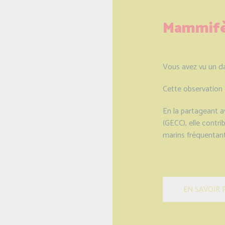
Mammifè
Vous avez vu un da
Cette observation 
En la partageant 
(GECC), elle contr
marins fréquentan