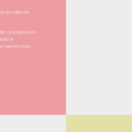
te au milieu du
ler sa progression
issez la
’un saumon rose.