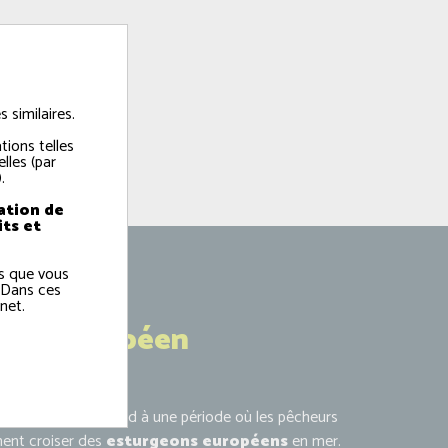
 similaires.
tions telles
lles (par
.
ation de
its et
ns que vous
 Dans ces
net.
geon européen
s à juin
correspond à une période où les pêcheurs
ment croiser des
esturgeons européens
en mer.