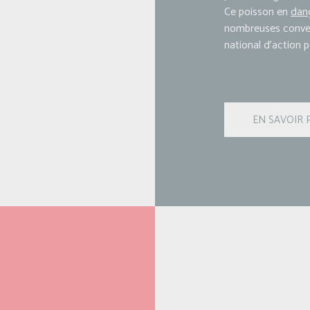
Ce poisson en
dang
nombreuses convent
national d’action 