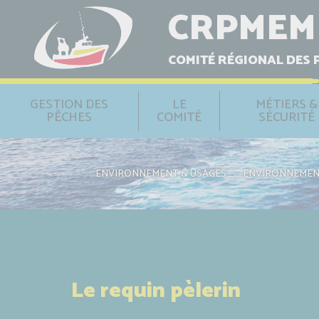
CRPMEM
COMITÉ RÉGIONAL DES 
GESTION DES
LE
MÉTIERS &
PÊCHES
COMITÉ
SÉCURITÉ
ENVIRONNEMENT & USAGES
›
ENVIRONNEME
Le requin pèlerin