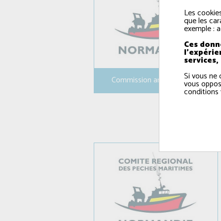
Les cookies
que les car
exemple : a
Ces donné
l'expérie
services,
Si vous ne 
Commission arts dormants
vous oppos
conditions 