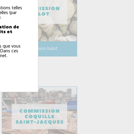
tions telles
lles (par
.
ation de
its et
ns que vous
Commission bulot
 Dans ces
net.