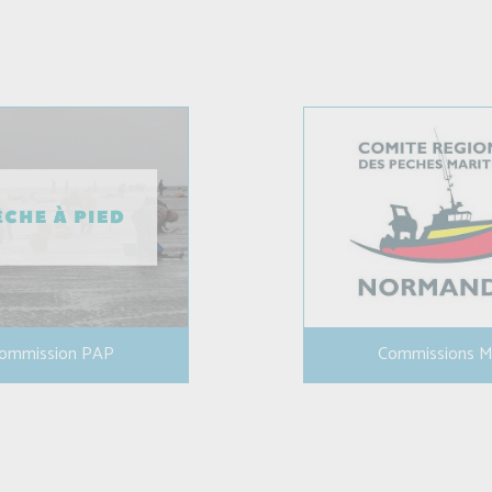
ommission PAP
Commissions 